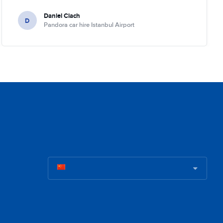
Daniel Ciach
D
Pandora car hire Istanbul Airport