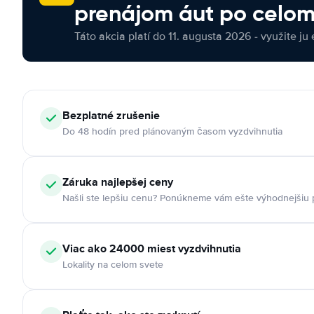
prenájom áut po celom
Táto akcia platí do 11. augusta 2026 - využite ju 
Bezplatné zrušenie
Do 48 hodín pred plánovaným časom vyzdvihnutia
Záruka najlepšej ceny
Našli ste lepšiu cenu? Ponúkneme vám ešte výhodnejšiu
Viac ako 24000 miest vyzdvihnutia
Lokality na celom svete