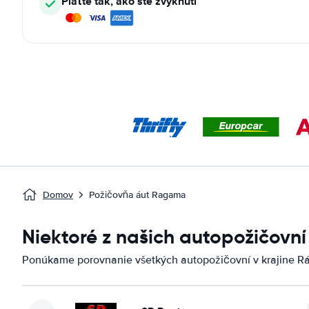
Plaťte tak, ako ste zvyknutí
Domov
Požičovňa áut Ragama
Niektoré z našich autopožičovn
Ponúkame porovnanie všetkých autopožičovní v krajine R