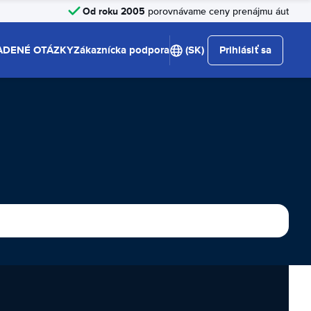
Od roku 2005
porovnávame ceny prenájmu áut
ADENÉ OTÁZKY
Zákaznícka podpora
(SK)
Prihlásiť sa