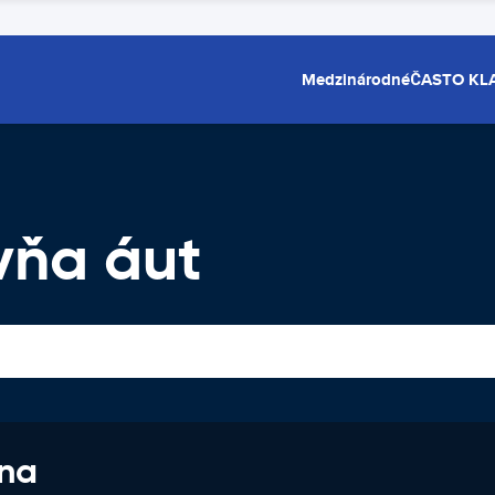
Medzinárodné
ČASTO KL
vňa áut
 na