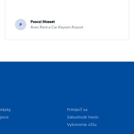
Pascal Mosset
P
Avec Rent a Car Kayseri Airport
otázky
Prihlásiť sa
dpora
Zabudnuté heslo
Vytvorenie účtu