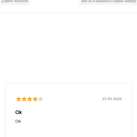
Žiadne recenzie
Nie sú k dispozícii žiadne sadzby
23-05-2026
Ok
Ok