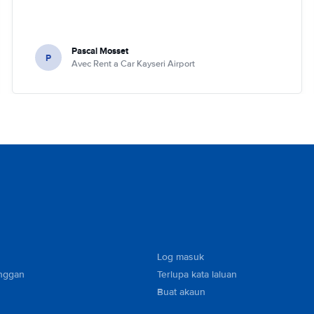
Pascal Mosset
P
Avec Rent a Car Kayseri Airport
Log masuk
nggan
Terlupa kata laluan
Buat akaun