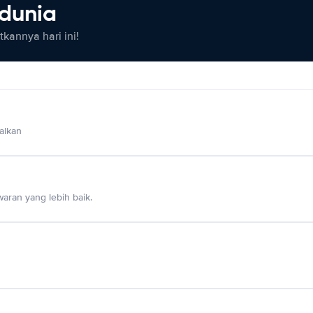
 dunia
kannya hari ini!
alkan
aran yang lebih baik.