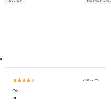
Tiada ulasan
Tiada kadar tersed
840
23-05-2026
Ok
Ok