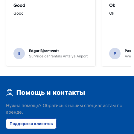
Good
Ok
Good
Ok
Edgar Bjorntvedt
Pasc
E
P
SurPrice car rentals Antalya Airport
Avec 
Помощь и контакты
Нужна помощь? Обратись к нашим специалистам по
аренде.
Поддержка клиентов