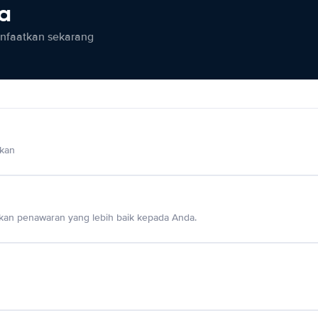
ia
anfaatkan sekarang
lkan
an penawaran yang lebih baik kepada Anda.