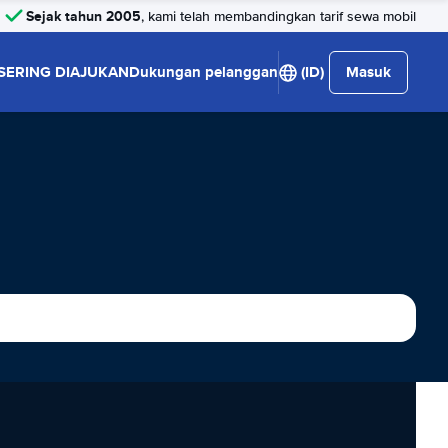
Sejak tahun 2005
, kami telah membandingkan tarif sewa mobil
SERING DIAJUKAN
Dukungan pelanggan
(ID)
Masuk