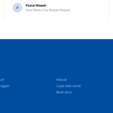
Pascal Mosset
P
Avec Rent a Car Kayseri Airport
mum
Masuk
anggan
Lupa kata sandi
Buat akun