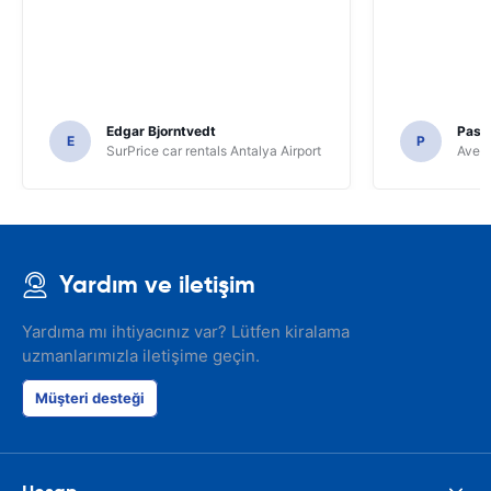
Edgar Bjorntvedt
Pasc
E
P
SurPrice car rentals Antalya Airport
Avec 
Yardım ve iletişim
Yardıma mı ihtiyacınız var? Lütfen kiralama
uzmanlarımızla iletişime geçin.
Müşteri desteği