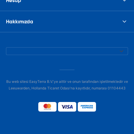
Hesap
Hakkımızda
Bu web sitesi EasyTerra B.V.'ye aittir ve onun tarafından işletilmektedir ve
Leeuwarden, Hollanda Ticaret Odası'na kayıtlıdır, numarası 01104443