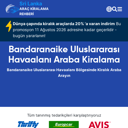
Sri Lanka
ARAÇ KİRALAMA
REHBERİ
Dünya çapında kiralık araçlarda 20% 'a varan indirim
Bu
promosyon 11 Ağustos 2026 adresine kadar geçerlidir -
bugün yararlanın!
Bandaranaike Uluslararası
Havaalanı Araba Kiralama
Bandaranaike Uluslararası Havaalanı Bölgesinde Kiralık Araba
Arayın
Tüm tanınmış tedarikçileri karşılaştırıyoruz