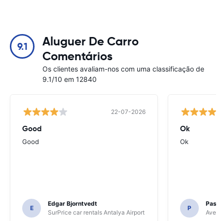
Aluguer De Carro
9.1
Comentários
Os clientes avaliam-nos com uma classificação de
9.1/10 em 12840
22-07-2026
Good
Ok
Good
Ok
Edgar Bjorntvedt
Pasc
E
P
SurPrice car rentals Antalya Airport
Avec 