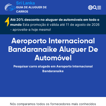
Sri Lanka
GUIA DE ALUGUER DE
CARROS
Até 20% desconto no aluguer de automóveis em todo o
mundo
Esta promoção é válida até 11 de agosto de 2026
- aproveite-a hoje mesmo!
Aeroporto Internacional
Bandaranaike Aluguer De
Automóvel
Pesquisar carro alugado em Aeroporto Internacional
Bandaranaike
Nós comparamos todos os fornecedores mais conhecidos