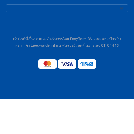
เว็บไซต์นี้เป็นของและดำเนินการโดย EasyTerra BV และจดทะเบียนกับ
หอการค้า Leeuwarden ประเทศเนเธอร์แลนด์ หมายเลข 01104443